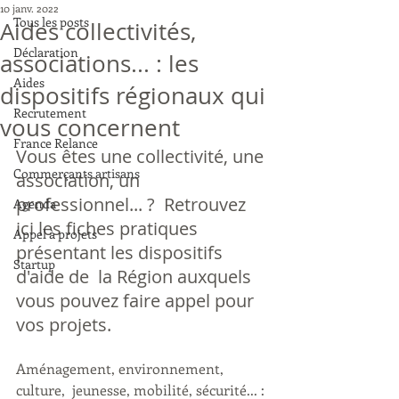
10 janv. 2022
Tous les posts
Aides collectivités,
Déclaration
associations... : les
Aides
dispositifs régionaux qui
Recrutement
vous concernent
France Relance
Vous êtes une collectivité, une 
Commerçants artisans
association, un 
professionnel... ?  Retrouvez 
Agenda
ici les fiches pratiques 
Appel à projets
présentant les dispositifs 
Startup
d'aide de  la Région auxquels 
vous pouvez faire appel pour 
vos projets.
Aménagement, environnement, 
culture,  jeunesse, mobilité, sécurité... : 