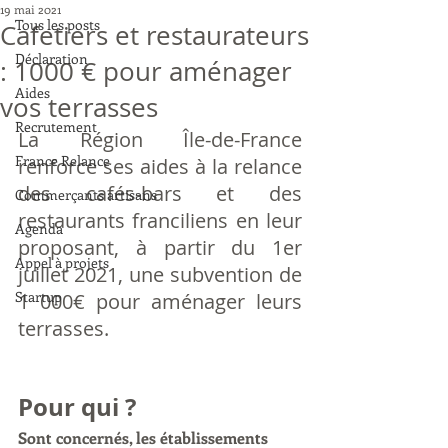
19 mai 2021
Tous les posts
Cafetiers et restaurateurs
Déclaration
: 1000 € pour aménager
Aides
vos terrasses
Recrutement
La Région Île-de-France 
France Relance
renforce ses aides à la relance 
des cafés-bars et des 
Commerçants artisans
restaurants franciliens en leur 
Agenda
proposant, à partir du 1er 
Appel à projets
juillet 2021, une subvention de 
Startup
1 000€ pour aménager leurs 
terrasses.
Pour qui ?
Sont concernés, les établissements 