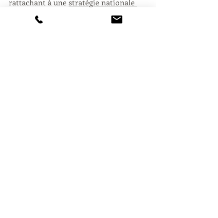
rattachant à une 
stratégie nationale 
d’accélération
.
En savoir plus
Appel à projets
Posts récents
Voir tout