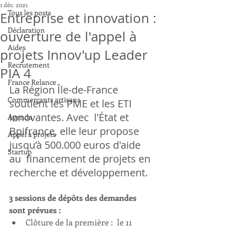
1 déc. 2021
Tous les posts
Entreprise et innovation :
Déclaration
ouverture de l'appel à
Aides
projets Innov'up Leader
Recrutement
PIA 4
France Relance
La Région Île-de-France 
Commerçants artisans
soutient les PME et les ETI 
innovantes. Avec  l'État et 
Agenda
Bpifrance, elle leur propose 
Appel à projets
jusqu’à 500.000 euros d'aide 
Startup
au  financement de projets en 
recherche et développement. 
3 sessions de dépôts des demandes 
sont prévues :
Clôture de la première :  le 11 