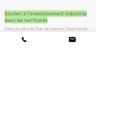
Soutien à l'investissement industriel
dans les territoires
Dans le cadre du Plan de relance, l’Etat met en
place un fonds de 150 M€ de subventions en
faveur des projets industriels les plus
structurants pour les territoires.
> Ouvert depuis le 4 septembre jusqu’à
épuisement des fonds
21 rue Jean Rostand
91898 Orsay CEDEX
www.paris-saclay.com
Mentions légales
© 2020 par la Communauté d'agglomération Paris-Saclay
Créé avec
Wix.com