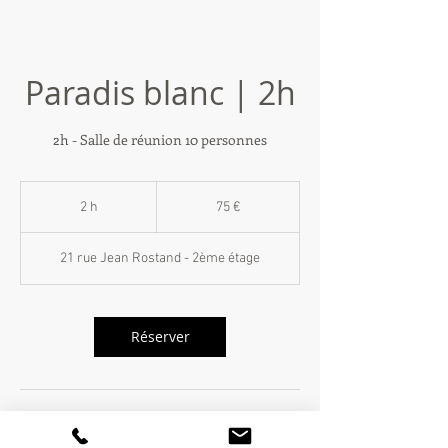
Paradis blanc | 2h
2h - Salle de réunion 10 personnes
75
euros
2 h
2
75 €
h
21 rue Jean Rostand - 2ème étage
Réserver
Coordonnées