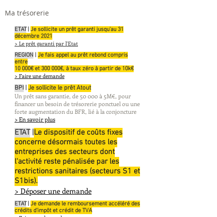
Ma trésorerie
ETAT
|
Je sollicite un prêt garanti jusqu'au 31
décembre 2021
> Le prêt garanti par l'Etat
REGION
|
Je fais appel au prêt rebond compris
entre
10 000€ et 300 000€, à taux zéro à partir de 10k€
> Faire une demande
BPI
|
Je sollicite le prêt Atout
Un prêt sans garantie, de 50 000 à 5M€, pour
financer un besoin de trésorerie ponctuel ou une
forte augmentation du BFR, lié à la conjoncture
> En savoir plus
ETAT
|
Le dispositif de coûts fixes
concerne désormais toutes les
entreprises des secteurs dont
l'activité reste pénalisée par les
restrictions sanitaires (secteurs S1 et
S1bis).
> Déposer une demande
ETAT
|
Je demande le remboursement accéléré des
crédits d’impôt et crédit de TVA