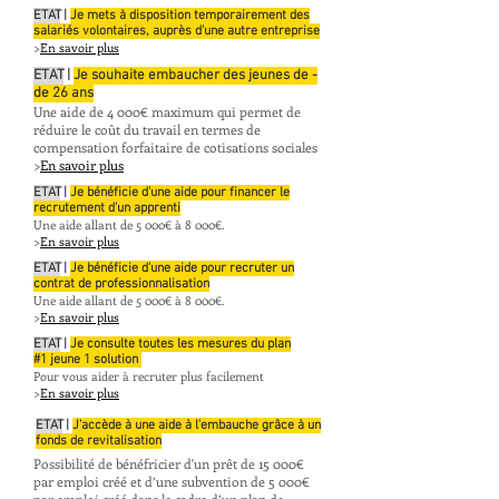
ETAT
|
Je mets à disposition temporairement des
salariés volontaires, auprès d'une autre entreprise
>
En savoir plus
ETAT
|
Je souhaite embaucher des jeunes de -
de 26 ans
Une aide de 4 000€ maximum qui permet de
réduire le coût du travail en termes de
compensation forfaitaire de cotisations sociales
>
En savoir plus
ETAT
|
Je bénéficie d'une aide pour financer le
recrutement d'un apprenti
Une aide allant de 5 000€ à 8 000€.
>
En savoir plus
ETAT
|
Je bénéficie d'une aide pour recruter un
contrat de professionnalisation
Une aide allant de 5 000€ à
8 000€.
>
En savoir plus
ETAT
|
Je consulte toutes les mesures du plan
#1 jeune 1 solution
Pour vous aider à recruter plus facilement
>
En savoir plus
ETAT
|
J'accède à une aide à l'embauche grâce à un
fonds de revitalisation
Possibilité de bénéfricier d'un prêt de 15 000€
par emploi créé et d’une subvention de 5 000€