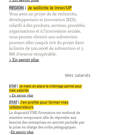
REGION
|
Je sollicite le Innov'UP
Vous avez un projet de de recherche,
développement et innovation (RDI),
relatifs à des produits, services, procédés,
organisations et à l’innovation sociale,
vous pouvez obtenir une subvention
pouvant aller jusqu’à 70% du projet dans
la limite de 500.000€ de subvention et 3
M€ d’avance récupérable.
> En savoir plus
Mes salariés
ETAT
|
Je mets en place le chômage partiel pour
mes salariés
> En savoir plus
ETAT
|
J'en profite pour former mes
collaborateurs
Le dispositif FNE-Formation est renforcé de
manière temporaire afin de répondre aux
besoins des entreprises en activité partielle par
la prise en charge des coûts pédagogiques.
>
En savoir plus